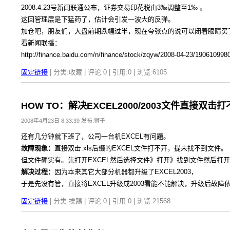
2008.4.23号新闻联通公布，证券交易印花税由3‰调整至1‰ 。
这回管理层是下猛药了，估计会引发一波大的反弹。
加仓吧，朋友们，大盘前期跌幅过半，现在夸张点的说可以闭着眼睛买
看新闻联播：
http://finance.baidu.com/n/finance/stock/zqyw/2008-04-23/190610998
固定链接
| 分类:收藏 | 评论:0 | 引用:0 | 浏览:
6105
HOW TO：解决EXCEL2000/2003文件直接双
2008年4月23日 8:33:39 发布:狮子
还有几分钟就下班了，公司一台机EXCEL有问题。
故障现象：
直接双击.xls后缀的EXCEL文件打不开，提未找不到文件。
但文件确实有。先打开EXCEL然后选择文件》打开》找到文件然后打
解决过程：
因为本来其它大部分机器都升级了EXCEL2003，
于是先没有管，直接将EXCEL升级成2003看能不能解决，升级后故障
固定链接
| 分类:挨踢 | 评论:0 | 引用:0 | 浏览:
21568