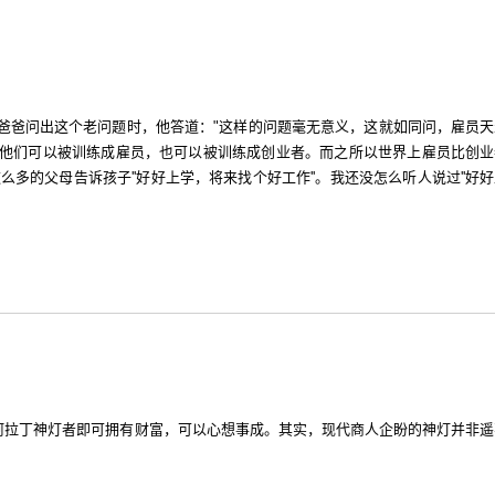
爸爸问出这个老问题时，他答道："这样的问题毫无意义，这就如同问，雇员天
，他们可以被训练成雇员，也可以被训练成创业者。而之所以世界上雇员比创业
的父母告诉孩子''好好上学，将来找个好工作''。我还没怎么听人说过''好
阿拉丁神灯者即可拥有财富，可以心想事成。其实，现代商人企盼的神灯并非遥