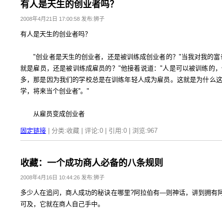
有人是天生的创业者吗？
2008年4月21日 17:00:58 发布:狮子
有人是天生的创业者吗？
"创业者是天生的创业者，还是被训练成创业者的？"当我对我的富
就是雇员，还是被训练成雇员的？"他接着说道："人是可以被训练的
多，那是因为我们的学校总是在训练年轻人成为雇员。这就是为什么这么多
学，将来当个创业者''。"
从雇员变成创业者
固定链接
| 分类:收藏 | 评论:0 | 引用:0 | 浏览:
967
收藏：一个成功商人必备的八条规则
2008年4月16日 10:44:26 发布:狮子
多少人在追问，商人成功的秘诀在哪里?阿拉伯有—则神话，讲到拥有
可及，它就在商人自己手中。