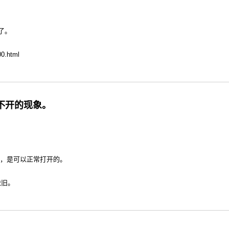
了。
00.html
击打不开的现象。
开，是可以正常打开的。
依旧。