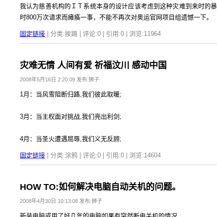
我认为慈善机构的ＩＴ系统本身的设计应该考虑到这种灾难到来时的
时800万次请求而瘫痪一事，不能不再次对奥运官网项目组遗憾一下。
固定链接
| 分类:挨踢 | 评论:0 | 引用:0 | 浏览:
11964
灾难无情 人间有爱 祈福汶川 感动中国
2008年5月16日 2:20:09 发布:狮子
1月：当风雪阻断归路,我们彼此取暖;
3月：当主权面对挑战,我们亮出利剑;
4月：当圣火遭遇屈辱,我们义无反顾;
固定链接
| 分类:涂鸦 | 评论:0 | 引用:0 | 浏览:
14604
HOW TO:如何解决电脑自动关机的问题。
2008年4月30日 10:13:08 发布:狮子
新装电脑或用了好几年的电脑如果有突然断电关机的情况.