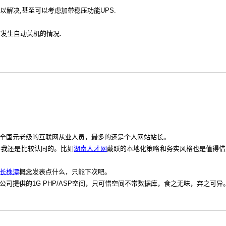
解决,甚至可以考虑加带稳压功能UPS.
发生自动关机的情况.
全国元老级的互联网从业人员，最多的还是个人网站站长。
讲我还是比较认同的。比如
湖南人才网
戴跃的本地化策略和务实风格也是值得借
长株潭
概念发表点什么，只能下次吧。
提供的1G PHP/ASP空间，只可惜空间不带数据库，食之无味，弃之可异