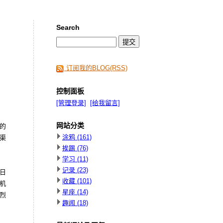
Search
订阅我的BLOG(RSS)
控制面板
[管理登录]
[给我留言]
网站分类
的
涂鸦
(161)
渠
挨踢
(76)
学习
(11)
记录
(23)
日
收藏
(101)
机
星座
(14)
烈
趣闻
(18)