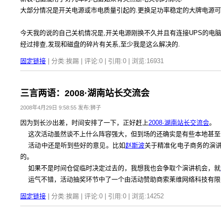
大部分情况是开关电源或市电质量引起的.更换足功率稳定的大牌电源可以
今天我的说的自己关机情况是,开关电源刚换不久并且有连接UPS的电脑
经过排查,发现和磁盘的碎片有关系,至少我是这么解决的.
固定链接
| 分类:挨踢 | 评论:0 | 引用:0 | 浏览:
16931
三言两语：2008·湖南站长交流会
2008年4月29日 9:58:55 发布:狮子
因为到长沙出差，时间安排了一下，正好赶上
2008·湖南站长交流会
。
这次活动虽然谈不上什么阵容强大，但到场的还确实是有些本地甚至
活动中还是听到些好的意见。比如
赵斯波
关于精准化电子商务的演
的。
如果不是时间仓促临时决定过去的，我想我也会争取个演讲机会，就
运气不错，活动抽奖环节中了一个由活动赞助商索莱维网络科技有限公司
固定链接
| 分类:挨踢 | 评论:0 | 引用:0 | 浏览:
14252