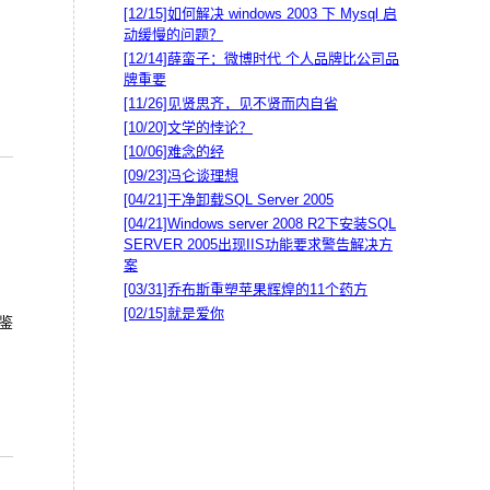
[12/15]
如何解决 windows 2003 下 Mysql 启
动缓慢的问题？
[12/14]
薛蛮子：微博时代 个人品牌比公司品
牌重要
[11/26]
见贤思齐，见不贤而内自省
[10/20]
文学的悖论？
[10/06]
难念的经
[09/23]
冯仑谈理想
[04/21]
干净卸载SQL Server 2005
[04/21]
Windows server 2008 R2下安装SQL
SERVER 2005出现IIS功能要求警告解决方
案
[03/31]
乔布斯重塑苹果辉煌的11个药方
[02/15]
就是爱你
鉴
。