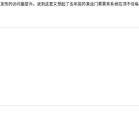
暴发性的访问量提升。说到这里又想起了去年底的奥运门票票务系统在顶不住每