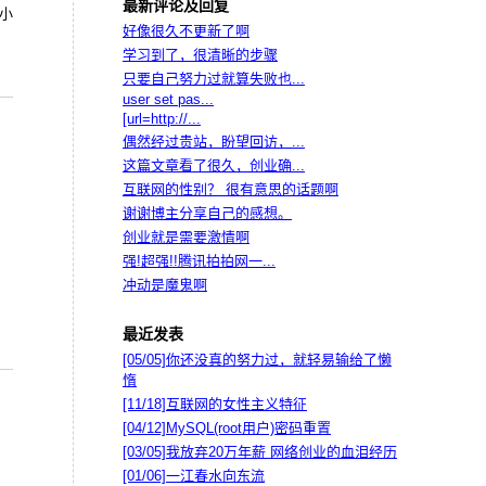
最新评论及回复
小
好像很久不更新了啊
学习到了，很清晰的步骤
只要自己努力过就算失败也...
user set pas...
[url=http://...
偶然经过贵站，盼望回访，...
这篇文章看了很久，创业确...
互联网的性别？ 很有意思的话题啊
谢谢博主分享自己的感想。
创业就是需要激情啊
强!超强!!腾讯拍拍网一...
冲动是魔鬼啊
最近发表
[05/05]
你还没真的努力过，就轻易输给了懒
惰
[11/18]
互联网的女性主义特征
[04/12]
MySQL(root用户)密码重置
[03/05]
我放弃20万年薪 网络创业的血泪经历
[01/06]
一江春水向东流