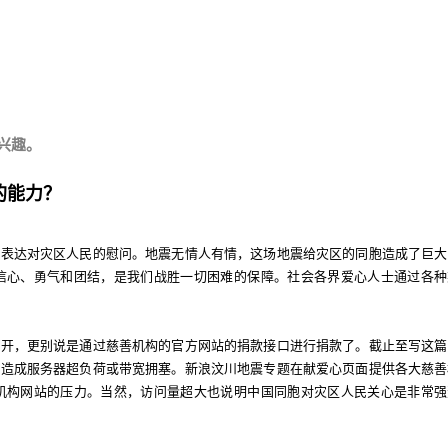
兴趣。
的能力？
式表达对灾区人民的慰问。地震无情人有情，这场地震给灾区的同胞造成了巨大
信心、勇气和团结，是我们战胜一切困难的保障。社会各界爱心人士通过各种
打开，更别说是通过慈善机构的官方网站的捐款接口进行捐款了。截止至写这篇
大造成服务器超负荷或带宽拥塞。新浪汶川地震专题在献爱心页面提供各大慈善
机构网站的压力。当然，访问量超大也说明中国同胞对灾区人民关心是非常强