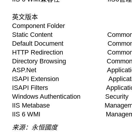
英文版本
Component Folder
Static Content Common HTT
Default Document Common HT
HTTP Redirection Common HT
Directory Browsing Common HT
ASP.Net Application De
ISAPI Extension Application
ISAPI Filters Application 
Windows Authentication Security
IIS Metabase Management
IIS 6 WMI Management 
来源：永恒國度