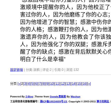
激顺境中提醒你的人，因为他校正了
害过你的人，因为他磨练了你的心志
因为他增进了你的智慧；感激中伤你
你的人格；感激鞭打你的人，因为他
激遗弃你的人，因为他教会了你该
人，因为他强化了你的双腿；感激斥
醒了你的缺点；感激在背后默默关心
明白了什么是幸福”
固定链接
| 分类:涂鸦 | 评论:2 | 引用:0 | 浏览:
132
分页:
[«]
2
[3]
[4]
[5]
[6]
[7]
[8]
[9]
[10]
[11]
[12]
[13]
[14]
[15]
[16]
[»]
Powered By
Z-Blog
.Theme from
Google黑板报
By
Washun
工业和信息化部备案编号：
湘ICP备10024609号-23
. Copyright © 2003-2011
狮子的网志
.