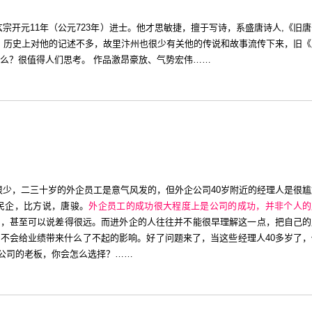
宗开元11年（公元723年）进士。他才思敏捷，擅于写诗，系盛唐诗人,《旧
志。历史上对他的记述不多，故里汴州也很少有关他的传说和故事流传下来，旧《
么？很值得人们思考。 作品激昂豪放、气势宏伟……
工很少，二三十岁的外企员工是意气风发的，但外企公司40岁附近的经理人是很
民企，比方说，唐骏。
外企员工的成功很大程度上是公司的成功，并非个人的
强，甚至可以说差得很远。而进外企的人往往并不能很早理解这一点，把自己的
并不会给业绩带来什么了不起的影响。好了问题来了，当这些经理人40多岁了，
公司的老板，你会怎么选择？……