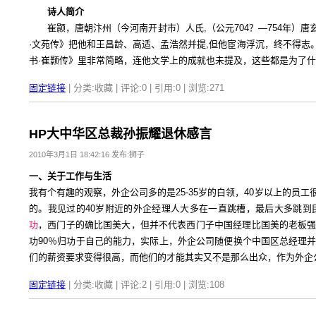
诗人简介
崔颢，唐朝汴州（今河南开封市）人氏,（公元704？—754年）唐玄
·文苑传》把他和王昌龄、高适、孟浩然并提,但他宦海浮沉，终不得
书·崔颢传》里非常简略，连他文学上的成就也未提及，这些都是为了什
固定链接
| 分类:收藏 | 评论:0 | 引用:0 | 浏览:
271
HP大中华区总裁孙振耀退休感言
2010年3月1日 18:42:16 发布:狮子
一、关于工作与生活
我有个有趣的观察，外企公司多的是25-35岁的白领，40岁以上的员
的。我见过的40岁附近的外企经理人大多在一直跳槽，最后大多跳到
功
，西门子的确比国美大，但并不代表西门子中国经理比国美的老板
功90％归功于自己的能力，实际上，外企公司随便换个中国区总经理
们的薪资要求变得很高，而他们的才能其实又不是那么出众，作为外企
固定链接
| 分类:收藏 | 评论:2 | 引用:0 | 浏览:
108