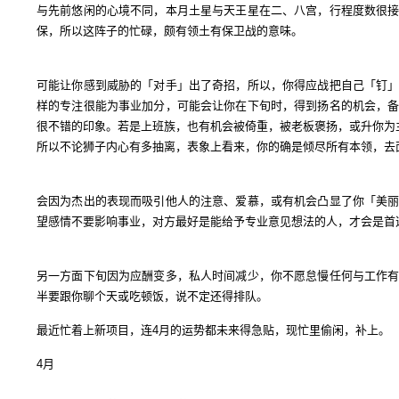
与先前悠闲的心境不同，本月土星与天王星在二、八宫，行程度数很
保，所以这阵子的忙碌，颇有领土有保卫战的意味。
可能让你感到威胁的「对手」出了奇招，所以，你得应战把自己「钉
样的专注很能为事业加分，可能会让你在下旬时，得到扬名的机会，
很不错的印象。若是上班族，也有机会被倚重，被老板褒扬，或升你为
所以不论狮子内心有多抽离，表象上看来，你的确是倾尽所有本领，去
会因为杰出的表现而吸引他人的注意、爱慕，或有机会凸显了你「美
望感情不要影响事业，对方最好是能给予专业意见想法的人，才会是首
另一方面下旬因为应酬变多，私人时间减少，你不愿怠慢任何与工作
半要跟你聊个天或吃顿饭，说不定还得排队。
最近忙着上新项目，连4月的运势都未来得急贴，现忙里偷闲，补上。
4月