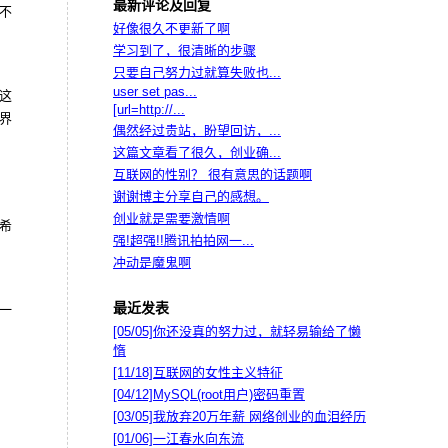
最新评论及回复
不
好像很久不更新了啊
学习到了，很清晰的步骤
只要自己努力过就算失败也...
user set pas...
这
[url=http://...
界
偶然经过贵站，盼望回访，...
这篇文章看了很久，创业确...
互联网的性别？ 很有意思的话题啊
谢谢博主分享自己的感想。
创业就是需要激情啊
希
强!超强!!腾讯拍拍网一...
冲动是魔鬼啊
最近发表
一
[05/05]
你还没真的努力过，就轻易输给了懒
惰
[11/18]
互联网的女性主义特征
[04/12]
MySQL(root用户)密码重置
[03/05]
我放弃20万年薪 网络创业的血泪经历
[01/06]
一江春水向东流