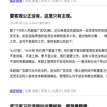
固定链接
| 分类:星座 | 评论:0 | 引用:0 | 浏览:
170
要客观公正没有，这里只有主观。
2010年3月21日 12:08:23 发布:狮子
建了个500人的超级广告QQ群，近日来某会员直指另一会员发布的
天天发，反驳说指责他的会员在本群有很多小号，是对他的污蔑…… 
工作，这可不是我的工作，故特发群公告如下：
“xx计划”、“xx计划”你们两个都退了吧，你们都不要向群管理员发
不是侦探、不是工商、更不是公安，我们需要工作，没有义务也没有
不清时将直接踢出，本群之管理员不会花时间去一一查证和分出个所以
本超级广告群只允许合法的，适当的广告信息（禁止短时间不断重复之
无凭无证的人身攻击本群直接踢出，管理员认为不适合本群也将踢出，
固定链接
| 分类:涂鸦 | 评论:2 | 引用:0 | 浏览:
166
武汉学习交流网站运营经验，顺游黄鹤楼。