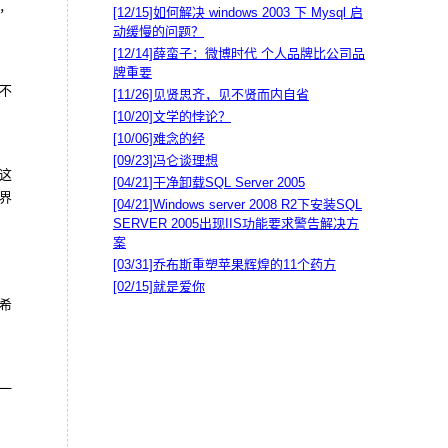
，
[12/15]
如何解决 windows 2003 下 Mysql 启
动缓慢的问题？
[12/14]
薛蛮子：微博时代 个人品牌比公司品
牌重要
不
[11/26]
见贤思齐，见不贤而内自省
[10/20]
文学的悖论？
[10/06]
难念的经
[09/23]
冯仑谈理想
这
[04/21]
干净卸载SQL Server 2005
界
[04/21]
Windows server 2008 R2下安装SQL
SERVER 2005出现IIS功能要求警告解决方
案
[03/31]
乔布斯重塑苹果辉煌的11个药方
[02/15]
就是爱你
希
一