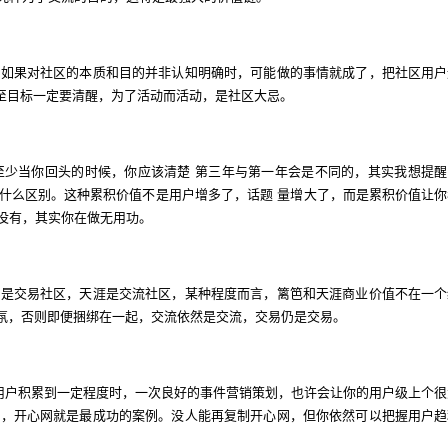
，如果对社区的本质和目的并非认知明确时，可能做的事情就成了，把社区用户
，乃至目标一定要清醒，为了活动而活动，是社区大忌。
至少当你回头的时候，你应该清楚 第三年与第一年会是不同的，其实我想提醒
什么区别。这种累积价值不是用户增多了，话题 量增大了，而是累积价值让你
没有，其实你在做无用功。
笆是交易社区，天涯是交流社区，某种程度而言，篱笆和天涯商业价值不在一个
气氛，否则即便捆绑在一起，交流依然是交流，交易仍是交易。
当用户积累到一定程度时，一次良好的事件营销策划，也许会让你的用户级上个很
播，开心网就是最成功的案例。没人能再复制开心网，但你依然可以把握用户趋