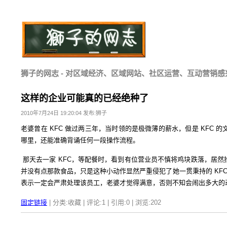
狮子的网志 - 对区域经济、区域网站、社区运营、互动营销感
这样的企业可能真的已经绝种了
2010年7月24日 19:20:04 发布:狮子
老婆曾在 KFC 做过两三年，当时领的是极微薄的薪水，但是 KFC 
哪里，还能准确背诵任何一段操作流程。
那天去一家 KFC，等配餐时，看到有位营业员不慎将鸡块跌落，居然
并没有点那款食品，只是这种小动作显然严重侵犯了她一贯秉持的 KF
表示一定会严肃处理该员工，老婆才觉得满意，否则不知会闹出多大的
固定链接
| 分类:收藏 | 评论:1 | 引用:0 | 浏览:
202