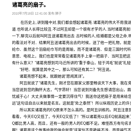
诸葛亮的扇子。
2010年7月18日 12:41:00 发布:狮子
在历史上,讲到隆中对,我们都会想起诸葛亮.诸葛亮的伟大不用我说
道.也听说人长得比较丑.不过阿丑却是一个很有才学的人.当时诸葛亮就
一下,聊完以后就叫阿丑送诸葛亮出去.古时候的人,结婚都是父母之命,
的看法对不对．结果阿丑送诸葛亮出去的时候，送了他一把礼物，就
纶巾．虽然这个羽扇纶巾写的是周瑜，而不是诸葛亮．但是三国时代
意思．电视上，我们也是常常看见诸葛亮手上拿一把扇子．当阿丑把这
有什么意义？”诸葛亮想到司马迁所讲的“重于泰山，轻于鸿毛”就说“礼轻
“好吧．就算是其中之一，那么可知还有其二？”阿丑说。
诸葛亮想不起来，就跟她说“愿闻其详”。
阿丑就说了“诸葛先生，刚才您在跟家父那里畅谈天下大事，我在旁
当您说到您的胸怀大志，气宇昂轩！当您说到刘备先生想请您出山，
忧戚于心！大丈夫做事情一定要沉得住气！我送你这把扇子是用来给您
远”这句话自古以来就是名言。这就是“处之泰然”！所以纵观历史上的
所以其实诸葛亮的EQ原来不怎么高的。是阿丑训练的。阿丑注意到
看看，今天EQ又低了，今天EQ又低了！”所以诸葛亮以后EQ就高起来了
Q都比男人高，而且，还有一般的男人的EQ都不足。难怪西方有句名
啊！诸葛亮这个故事给我的体会就是“这家伙不是艳福不浅，而是福气