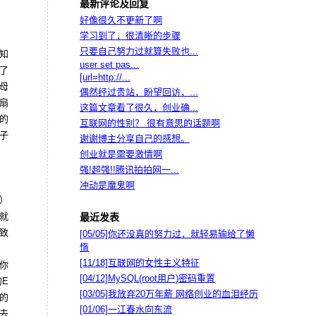
最新评论及回复
好像很久不更新了啊
学习到了，很清晰的步骤
只要自己努力过就算失败也...
知
user set pas...
聊了
[url=http://...
父母
偶然经过贵站，盼望回访，...
扇
这篇文章看了很久，创业确...
的
互联网的性别？ 很有意思的话题啊
子
谢谢博主分享自己的感想。
创业就是需要激情啊
强!超强!!腾讯拍拍网一...
冲动是魔鬼啊
）
就
最近发表
致
[05/05]
你还没真的努力过，就轻易输给了懒
惰
？
[11/18]
互联网的女性主义特征
你
[04/12]
MySQL(root用户)密码重置
的E
[03/05]
我放弃20万年薪 网络创业的血泪经历
的
[01/06]
一江春水向东流
去