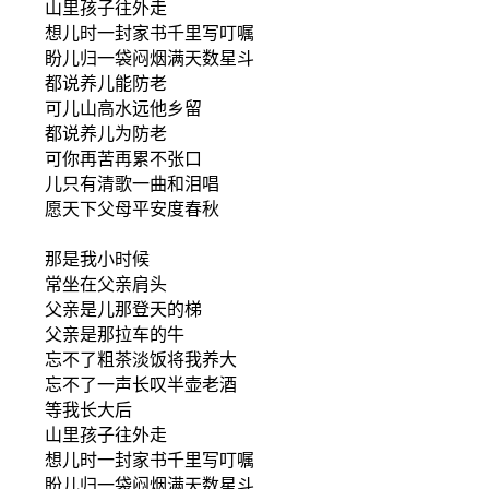
山里孩子往外走
想儿时一封家书千里写叮嘱
盼儿归一袋闷烟满天数星斗
都说养儿能防老
可儿山高水远他乡留
都说养儿为防老
可你再苦再累不张口
儿只有清歌一曲和泪唱
愿天下父母平安度春秋
那是我小时候
常坐在父亲肩头
父亲是儿那登天的梯
父亲是那拉车的牛
忘不了粗茶淡饭将我养大
忘不了一声长叹半壶老酒
等我长大后
山里孩子往外走
想儿时一封家书千里写叮嘱
盼儿归一袋闷烟满天数星斗