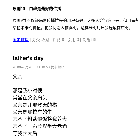
原则10：口碑是最好的传播
原则9并不保证病毒传播拉来的用户有效，大多人会沉寂下去，但口碑
给他带来的价值，他会向别人推荐的，这样来的用户会是最优质的。
固定链接
| 分类:收藏 | 评论:0 | 引用:0 | 浏览:
86
father's day
2010年6月20日 14:18:58 发布:狮子
父亲
那是我小时候
常坐在父亲肩头
父亲是儿那登天的梯
父亲是那拉车的牛
忘不了粗茶淡饭将我养大
忘不了一声长叹半壶老酒
等我长大后