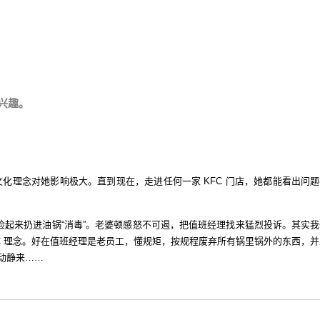
兴趣。
的文化理念对她影响极大。直到现在，走进任何一家 KFC 门店，她都能看出问
捡起来扔进油锅“消毒”。老婆顿感怒不可遏，把值班经理找来猛烈投诉。其实我
C 理念。好在值班经理是老员工，懂规矩，按规程废弃所有锅里锅外的东西，并
动静来……