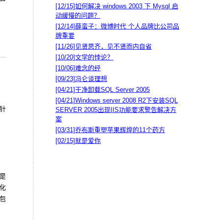
[12/15]
如何解决 windows 2003 下 Mysql 启
动缓慢的问题？
[12/14]
薛蛮子：微博时代 个人品牌比公司品
牌重要
[11/26]
见贤思齐，见不贤而内自省
[10/20]
文学的悖论？
[10/06]
难念的经
[09/23]
冯仑谈理想
[04/21]
干净卸载SQL Server 2005
[04/21]
Windows server 2008 R2下安装SQL
针
SERVER 2005出现IIS功能要求警告解决方
案
[03/31]
乔布斯重塑苹果辉煌的11个药方
[02/15]
就是爱你
是
化
包