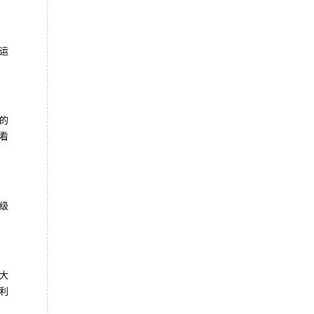
运
的
看
级
大
利