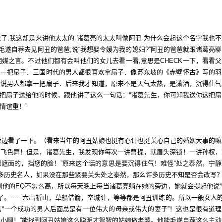
了,我这却是来讲他太太的.诸葛亮的太太叫做阿丑.为什么会起这个名字我也不
毛遂自荐去见阿丑的爸爸,说“我想娶令媛为我的媳妇?”阿丑的爸爸就跟诸葛亮
明媒之言。不过他们都有会叫他们的女儿去看一看,意思是CHECK一下，看看
是一把扇子．三国时代的男人都很喜欢拿扇子．像苏东坡的《赤壁怀古》写的羽
听说男人都拿一把扇子．后来我才知道，原来不是天气太热，是潇洒，沉得住气
把扇子送给他的时候，跟他讲了这么一句话：“诸葛先生，你可知我送你这把扇
情谊重！”
边看了一下。（看来当年的阿丑姑娘也挺有心计也挺关心自己的婚姻大事的嘛
眉飞色舞！但是，诸葛先生，我发现你每次一讲曹操，就眉头深锁！一讲孙权，
遮面的，挡您的脸！”原来这个话的意思是要沉得住气！难怪“处之泰然，宁静
许多历史名人，如果没在那些紧要关头处之泰然，那么许多历史不知是否会改写
他的EQ不怎么高，所以每天晚上每当诸葛亮躺在她的旁边，她就会提起他说“
。------六出祈山，草船借箭，空城计，等等都是阿丑训练的。所以一般女人
言“一个成功的男人后面总是有一位伟大的母亲或伟大的妻子”！这也是很有道理
不小啊！”能找到阿丑姑娘这么聪明才智智的姑娘做老婆。他能毛遂自荐这么主动