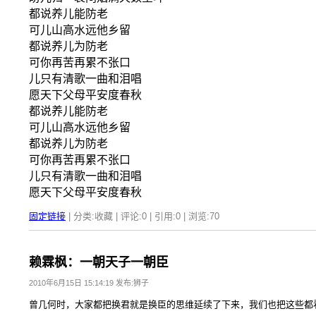
都说养儿能防老
可儿山高水远他乡留
都说养儿为防老
可你再苦再累不张口
儿只有清歌一曲和泪唱
愿天下父母平安度春秋
都说养儿能防老
可儿山高水远他乡留
都说养儿为防老
可你再苦再累不张口
儿只有清歌一曲和泪唱
愿天下父母平安度春秋
固定链接
| 分类:收藏 | 评论:0 | 引用:0 | 浏览:
70
赖霖枫：一朝天子一朝臣
2010年6月15日 15:14:19 发布:狮子
曾几何时，大家都把换君就是换臣的思维延续了下来，我们也把这些都