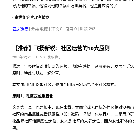
寻找他的幸福，他得到他的幸福和万世英名，也是他应得的了！
- 余世维论管理者情商
固定链接
| 分类:收藏 | 评论:0 | 引用:0 | 浏览:
293
【推荐】飞扬新锐：社区运营的10大原则
2010年6月26日 1:15:06 发布:狮子
通过一年多时间对唯伊网的运营，也颇有感悟，从零到有，发展至近5
原则，特此与朋友一起分享。
本文适用也BBS型社区，也适合BBS与SNS结合的社区模式。
原则1：社区定位垂直化
这是第一点，也是根本，现在来看，大而全或无目标的社区绝对没有
社区的商品属性或话题属性（如：数码、母婴、化妆品），二是用户
妆品是社区话题属性定位，女人是社区的人群定位，因为女性群体的
容。