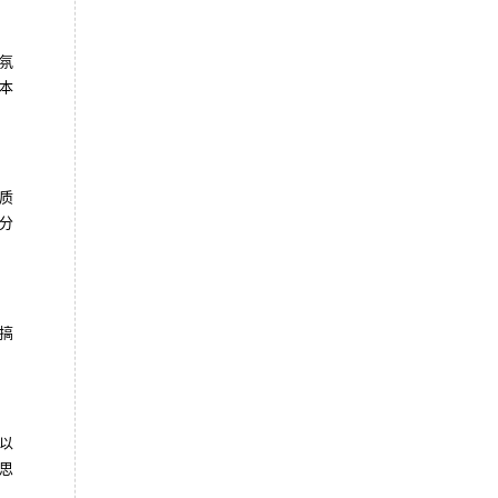
氛
本
质
分
搞
以
思