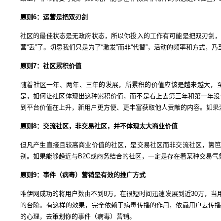
原则6：运营是把双刃剑
社区的最佳状态是无政府状态，所以你投入的工作有可能是把双刃剑
营“丢”了。切忌我们只是为了“激发”而非“代替”，活动的频率和方式
原则7：社区累积价值
随着社区一年、两年、三年的发展，所累积的价值应该是越来越大，
是，如何让社区体现出这种累积价值，而不是看上去第三年和第一年没
到平台价值在上升，新用户更方便、更丰富获取他人贡献的内容。如果
原则8：交流社区，非交易社区，并不体现太大商业价值
但凡产生直接且较高商业价值的社区，是交易社区而非交流社区，篱
别。如果能够趋近与B2C或商务结合的社区，一定是存在着某种交易
原则9：事件（病毒）营销是有效的推广方式
唯伊网成功的将用户数由不到8万，在很短时间迅速发展到近30万，
的台阶。有这样的效果，完全依赖于病毒传播的作用，依靠用户去传
的心理，去策划你的事件（病毒）营销。