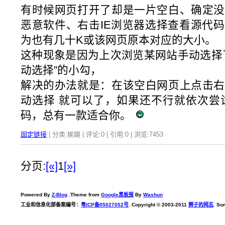
有时候网页打开了却是一片空白、确定没
恶意软件、右击IE浏览器选择查看源代
为也有几十K或该网页原本对应的大小。
这种现象是因为上次浏览某网站手动选择
动选择”的小勾，
解决的办法就是：在该空白网页上点击右
动选择 就可以了，如果还不行就依次尝试GD
码，总有一款适合你。
固定链接
| 分类:挨踢 | 评论:0 | 引用:0 | 浏览:
7453
分页:
[«]
1
[»]
Powered By
Z-Blog
.Theme from
Google黑板报
By
Washun
工业和信息化部备案编号：
粤ICP备05027052号
. Copyright © 2003-2011
狮子的网志
. So