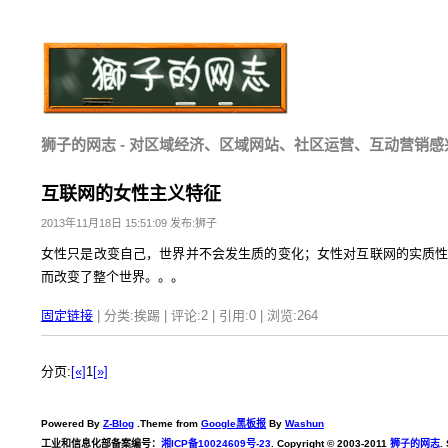
狮子的网志 - 对区域经济、区域网站、社区运营、互动营销感
互联网的女性主义特征
2013年11月18日 15:51:09 发布:狮子
女性只是改变自己，世界并不会发生质的变化；女性对互联网的实质
而改变了整个世界。。。
固定链接
| 分类:挨踢 | 评论:2 | 引用:0 | 浏览:
264
分页:
[«]
1
[»]
Powered By
Z-Blog
.Theme from
Google黑板报
By
Washun
工业和信息化部备案编号：
湘ICP备10024609号-23
. Copyright © 2003-2011
狮子的网志
.