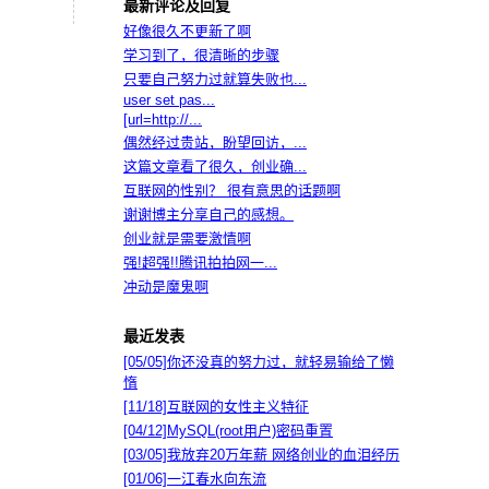
最新评论及回复
好像很久不更新了啊
学习到了，很清晰的步骤
只要自己努力过就算失败也...
user set pas...
[url=http://...
偶然经过贵站，盼望回访，...
这篇文章看了很久，创业确...
互联网的性别？ 很有意思的话题啊
谢谢博主分享自己的感想。
创业就是需要激情啊
强!超强!!腾讯拍拍网一...
冲动是魔鬼啊
最近发表
[05/05]
你还没真的努力过，就轻易输给了懒
惰
[11/18]
互联网的女性主义特征
[04/12]
MySQL(root用户)密码重置
[03/05]
我放弃20万年薪 网络创业的血泪经历
[01/06]
一江春水向东流