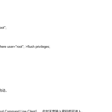
ot";
 user="root"; >flush privileges;
e启动，
ommand Line Cilent），此时无需输入密码即可进入。