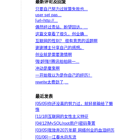
最新评论及回复
只要自己努力过就算失败也...
user set pas...
[url=http://...
偶然经过贵站，盼望回访，...
这篇文章看了很久，创业确...
互联网的性别？ 很有意思的话题啊
谢谢博主分享自己的感想。
创业就是需要激情啊
强!超强!!腾讯拍拍网一...
冲动是魔鬼啊
一开始我以为是你自己的经历！
rewrite太费劲了,...
最近发表
[05/05]
你还没真的努力过，就轻易输给了懒
惰
[11/18]
互联网的女性主义特征
[04/12]
MySQL(root用户)密码重置
[03/05]
我放弃20万年薪 网络创业的血泪经历
[01/06]
一江春水向东流