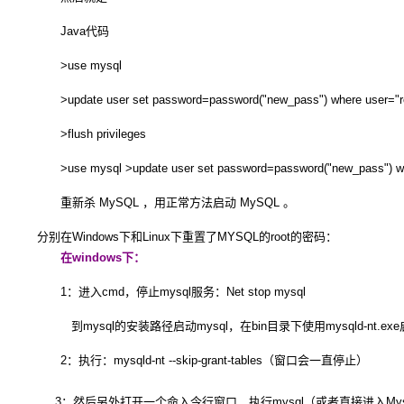
Java代码
>use mysql
>update user set password=password("new_pass") where user="ro
>flush privileges
>use mysql >update user set password=password("new_pass") where
重新杀 MySQL ，用正常方法启动 MySQL 。
分别在Windows下和Linux下重置了MYSQL的root的密码：
在windows下：
1：进入cmd，停止mysql服务：Net stop mysql
到mysql的安装路径启动mysql，在bin目录下使用mysqld-nt.ex
2：执行：mysqld-nt --skip-grant-tables（窗口会一直停止）
3：然后另外打开一个命入令行窗口，执行mysql（或者直接进入Mysql C