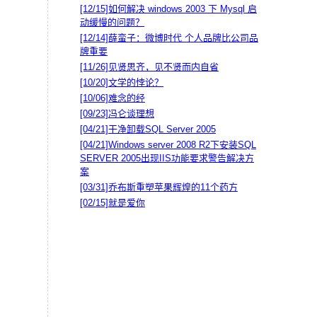
[12/15]
如何解决 windows 2003 下 Mysql 启
动缓慢的问题？
[12/14]
薛蛮子：微博时代 个人品牌比公司品
牌重要
[11/26]
见贤思齐，见不贤而内自省
[10/20]
文学的悖论？
[10/06]
难念的经
[09/23]
冯仑谈理想
[04/21]
干净卸载SQL Server 2005
[04/21]
Windows server 2008 R2下安装SQL
SERVER 2005出现IIS功能要求警告解决方
案
[03/31]
乔布斯重塑苹果辉煌的11个药方
[02/15]
就是爱你