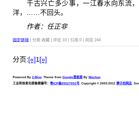
千古兴亡多少事，一江春水向东流，
洋，……不回头。
作者：任正非
固定链接
| 分类:收藏 | 评论:10 | 引用:0 | 浏览:
244
分页:
[«]
1
[»]
Powered By
Z-Blog
.Theme from
Google黑板报
By
Washun
工业和信息化部备案编号：
粤ICP备05027052号
. Copyright © 2003-2011
狮子的网志
. So