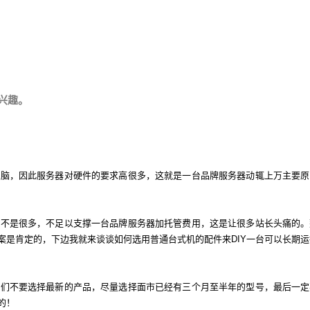
兴趣。
电脑，因此服务器对硬件的要求高很多，这就是一台品牌服务器动辄上万主要原
还不是很多，不足以支撑一台品牌服务器加托管费用，这是让很多站长头痛的。
案是肯定的，下边我就来谈谈如何选用普通台式机的配件来DIY一台可以长期运
我们不要选择最新的产品，尽量选择面市已经有三个月至半年的型号，最后一定
的！