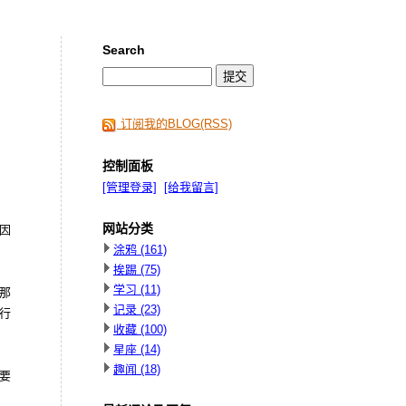
Search
订阅我的BLOG(RSS)
控制面板
[管理登录]
[给我留言]
网站分类
因
涂鸦
(161)
挨踢
(75)
学习
(11)
那
记录
(23)
行
收藏
(100)
星座
(14)
趣闻
(18)
要