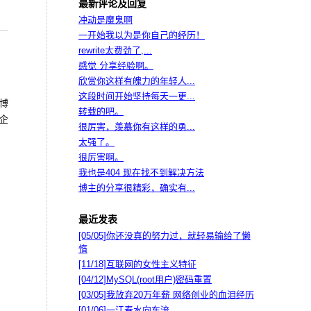
最新评论及回复
冲动是魔鬼啊
一开始我以为是你自己的经历！
rewrite太费劲了,...
感觉 分享经验啊。
欣赏你这样有魄力的年轻人...
这段时间开始坚持每天一更...
博
转载的吧。
企
很厉害，羡慕你有这样的勇...
太强了。
很厉害啊。
我也是404 现在找不到解决方法
博主的分享很精彩，确实有...
最近发表
[05/05]
你还没真的努力过，就轻易输给了懒
惰
[11/18]
互联网的女性主义特征
[04/12]
MySQL(root用户)密码重置
[03/05]
我放弃20万年薪 网络创业的血泪经历
[01/06]
一江春水向东流