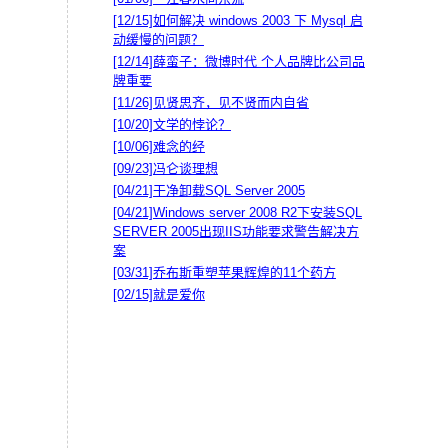
[12/15]
如何解决 windows 2003 下 Mysql 启
动缓慢的问题？
[12/14]
薛蛮子：微博时代 个人品牌比公司品
牌重要
[11/26]
见贤思齐，见不贤而内自省
[10/20]
文学的悖论？
[10/06]
难念的经
[09/23]
冯仑谈理想
[04/21]
干净卸载SQL Server 2005
[04/21]
Windows server 2008 R2下安装SQL
SERVER 2005出现IIS功能要求警告解决方
案
[03/31]
乔布斯重塑苹果辉煌的11个药方
[02/15]
就是爱你