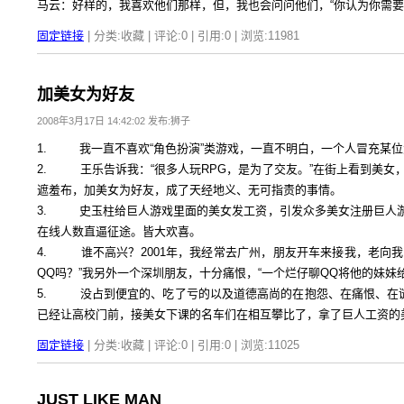
马云：好样的，我喜欢他们那样，但，我也会问问他们，“你认为你需要
固定链接
| 分类:收藏 | 评论:0 | 引用:0 | 浏览:
11981
加美女为好友
2008年3月17日 14:42:02 发布:狮子
1. 我一直不喜欢“角色扮演”类游戏，一直不明白，一个人冒充某
2. 王乐告诉我：“很多人玩RPG，是为了交友。”在街上看到美
遮羞布，加美女为好友，成了天经地义、无可指责的事情。
3. 史玉柱给巨人游戏里面的美女发工资，引发众多美女注册巨人
在线人数直逼征途。皆大欢喜。
4. 谁不高兴？2001年，我经常去广州，朋友开车来接我，老向我
QQ吗？”我另外一个深圳朋友，十分痛恨，“一个烂仔聊QQ将他的妹妹给‘
5. 没占到便宜的、吃了亏的以及道德高尚的在抱怨、在痛恨、在谴
已经让高校门前，接美女下课的名车们在相互攀比了，拿了巨人工资的
固定链接
| 分类:收藏 | 评论:0 | 引用:0 | 浏览:
11025
JUST LIKE MAN