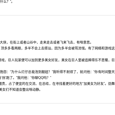
什么？”。
位大侠，在街上或者山谷中，走来走去或者飞来飞去，有啥意思。
女，顶多多看两眼，多半不会上去搭讪，因为多半会被骂流氓。有了网络和游戏这
游戏，巨人玩家便可以加到更多美女好友，美女在巨人里被追捧得乐不思蜀，巨
抱怨：“为什么烂仔总能泡到靓妞？”我听得不耐烦了，就问他：“你有时间整天
拐’跑了。”我问他：“你聊QQ吗？”
责，占了便宜的在交流、在总结，在寻找着更好的地方“加美女为好友”。劲舞
美女们不知道会整出啥动静。