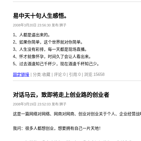
易中天十句人生感悟。
2008年3月20日 23:56:30 发布:狮子
1、人都是逼出来的。
2、如果你简单，这个世界就对你简单。
3、人生没有彩排，每一天都是现场直播。
4、怀才就像怀孕，时间久了会让人看出来。
5、过去酒逢知己千杯少，现在酒逢千杯知己少。
固定链接
| 分类:收藏 | 评论:0 | 引用:0 | 浏览:
15658
对话马云，致即将走上创业路的创业者
2008年3月19日 23:52:03 发布:狮子
这是一篇网络对网络、网商对网商、创业对创业关于个人、企业经营战
我问：很多人都想创业，想要拥有自己一片天地！