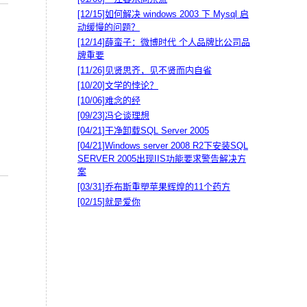
[12/15]
如何解决 windows 2003 下 Mysql 启
动缓慢的问题？
[12/14]
薛蛮子：微博时代 个人品牌比公司品
牌重要
[11/26]
见贤思齐，见不贤而内自省
[10/20]
文学的悖论？
[10/06]
难念的经
[09/23]
冯仑谈理想
[04/21]
干净卸载SQL Server 2005
[04/21]
Windows server 2008 R2下安装SQL
SERVER 2005出现IIS功能要求警告解决方
案
[03/31]
乔布斯重塑苹果辉煌的11个药方
[02/15]
就是爱你