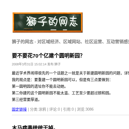
狮子的网志 - 对区域经济、区域网站、社区运营、互动营销感
要不要花70个亿建个圆明新园？
2008年3月31日 15:02:14 发布:狮子
最近学术界闹得很先的一个话题之一就是关于新建圆明新园的问题，详
我的观点是：要重建一个圆明新园可以，但是有三点要做到：
第一圆明园的遗址你不能去动她。
第二你建的这个圆明新园不能太滥、工艺至少要超过颐和园。
第三经营要厚道。
固定链接
| 分类:涂鸦 | 评论:0 | 引用:0 | 浏览:
3086
木马病毒统统干掉。