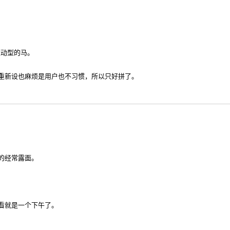
驱动型的马。
重新设也麻烦是用户也不习惯，所以只好拼了。
的经常露面。
看就是一个下午了。