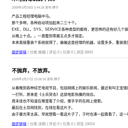
2008年3月29日 5:44:28 发布:狮子
产品工程经理电脑中马。
那个多啊，各种启动项加起来二三十个。
EXE，DLL，SYS，SERVICE各种类型的都有，更恐怖的还有好几个
从晚上十点。。一直整到零晨五点多才搞定。
本来直接重装个系统就得了，偏偏这是经理的机器，设置多多，重装我
固定链接
| 分类:挨踢 | 评论:0 | 引用:0 | 浏览:
6843
不抛弃，不放弃。
2008年3月27日 23:08:30 发布:狮子
从春晚到各种综艺电视节目，包括网络上的娱乐新闻，最近有叫王宝强
一打听，原来是《士兵突击》这部电影热播的效应。
周末佳也不知道在哪里看了介绍，傻乎乎的在网上搜索。
最后在土豆网找到，在线在看这片子。
由于暴光率太高，早就想看一看这片子了，于时也凑一起看看了，这一
固定链接
| 分类:涂鸦 | 评论:0 | 引用:0 | 浏览:
19016