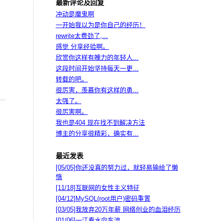
最新评论及回复
冲动是魔鬼啊
一开始我以为是你自己的经历！
rewrite太费劲了,...
感觉 分享经验啊。
欣赏你这样有魄力的年轻人...
这段时间开始坚持每天一更...
转载的吧。
很厉害，羡慕你有这样的勇...
太强了。
很厉害啊。
我也是404 现在找不到解决方法
博主的分享很精彩，确实有...
最近发表
[05/05]
你还没真的努力过，就轻易输给了懒
惰
[11/18]
互联网的女性主义特征
[04/12]
MySQL(root用户)密码重置
[03/05]
我放弃20万年薪 网络创业的血泪经历
[01/06]
一江春水向东流